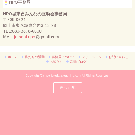
NPO事務局
NPO城東台みんなの互助会事務局
〒709-0624
岡山市東区城東台西3-13-28
TEL:080-3878-6600
MAIL:
jotodai.npo
@gmail.com
ホーム
私たちの活動
事務局について
フリーページ
お問い合わせ
お知らせ
活動ブログ
Copyright (C) npo-jotodai.cloud-line.com All Rights Reserved.
表示：PC