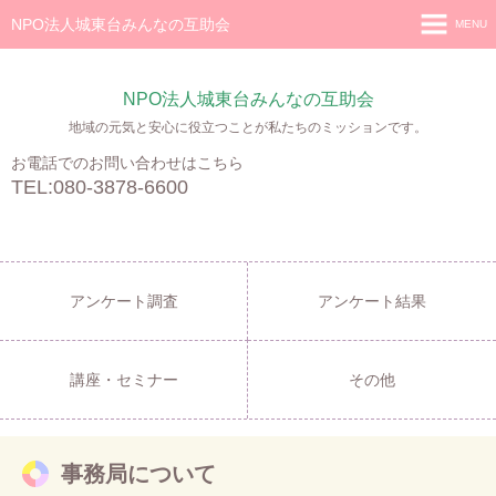
NPO法人城東台みんなの互助会
MENU
ホーム
NPO法人城東台みんなの互助会
私たちの活動
地域の元気と安心に役立つことが私たちのミッションです。
事務局について
お電話でのお問い合わせはこちら
TEL:080-3878-6600
法人の公告等
お問い合わせ
お知らせ
アンケート調査
アンケート結果
講座・セミナー
その他
事務局について