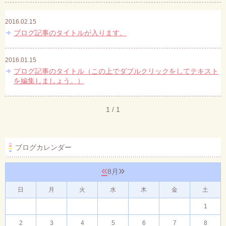
2016.02.15
ブログ記事のタイトルが入ります。
2016.01.15
ブログ記事のタイトル（この上でダブルクリックをしてテキスト
を編集しましょう。）
1 / 1
ブログカレンダー
«
»
8月
日
月
火
水
木
金
土
1
2
3
4
5
6
7
8