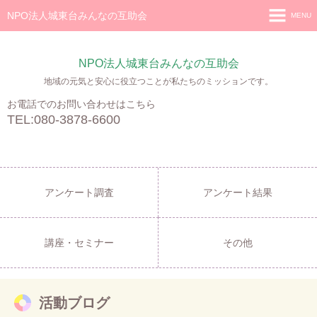
NPO法人城東台みんなの互助会
MENU
ホーム
NPO法人城東台みんなの互助会
私たちの活動
地域の元気と安心に役立つことが私たちのミッションです。
事務局について
お電話でのお問い合わせはこちら
TEL:080-3878-6600
法人の公告等
お問い合わせ
お知らせ
アンケート調査
アンケート結果
講座・セミナー
その他
活動ブログ